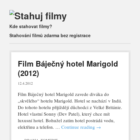
Main menu
Skip
Kde stahovat filmy?
to
Stahování filmů zdarma bez registrace
content
Film Báječný hotel Marigold
(2012)
12.4.2012
Film Báječný hotel Marigold zavede diváka do
„skvělého“ hotelu Marigold. Hotel se nachází v Indii.
Do tohoto hotelu přijíždějí důchodci z Velké Británie.
Hotel vlastní Sonny (Dev Patel), který chce mít
luxusní hotel. Bohužel zatím hotel postrádá vodu,
elektřinu a telefon. …
Continue reading
→
DRAMA
,
KOMEDIE