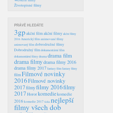
Životopisné filmy
PRÁVĚ HLEDÁTE
3gp
akční film
akční filmy
akční filmy
Americký film
animované filmy
2016
dobrodružné filmy
animovaný film
Dobrodružný film
dokumentární film
drama film
dokumentární filmy
drama
drama filmy
drama filmy 2016
drama filmy 2017
fantasy film
fantasy filmy
Filmové novinky
film
2016
Filmové novinky
filmy 2016
filmy
2017
filmy
2017
komedie
Horor
komedie
nejlepší
2016
komedie 2017
láska
filmy všech dob