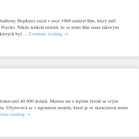
nthony Hopkins) začal v roce 1960 natáčet film, který měl
 Psycho. Nikdo tenkrát netušil, že se tento film stane takovým
a kterých byl …
Continue reading
→
stnavatel 40 000 dolarů. Marion sní o lepším životě se svým
a. Ubytovává se v tajemném motelu, které je ve skutečnosti místo
inue reading
→