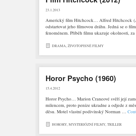
23.1.2013
Americký film Hitchcock… Alfred Hitchcock (A
odstartovat jeho filmovou dráhu. Jedná se o film
fenoménem. Příběh filmu ukazuje okolnosti, z
DRAMA
,
ŽIVOTOPISNÉ FILMY
Horor Psycho (1960)
15.4.2012
Horor Psycho… Marion Craneové svěří její zamě
milencem, proto peníze ukradne a odjede z měst
děsu. Motel vlastní podivínský Norman …
Cont
HORORY
,
MYSTERIÓZNÍ FILMY
,
TRILLER