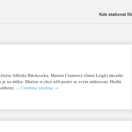
Main menu
Skip
Kde stahovat fi
to
content
žiséra Alfreda Hitchcocka. Marion Craneová (Janet Leigh) ukradla
a je na útěku. Marion si chce užít peněz se svým milencem. Hodlá
 (Anthony …
Continue reading
→