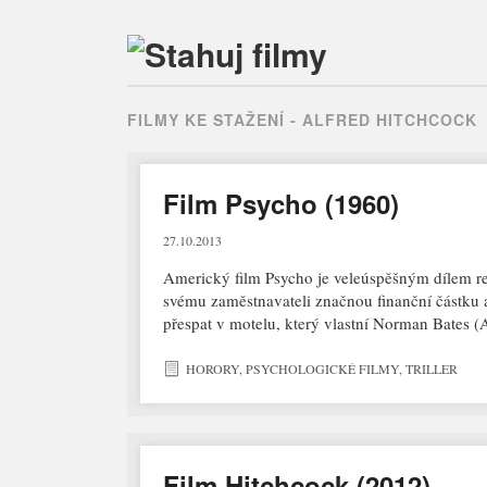
FILMY KE STAŽENÍ -
ALFRED HITCHCOCK
Film Psycho (1960)
27.10.2013
Americký film Psycho je veleúspěšným dílem re
svému zaměstnavateli značnou finanční částku 
přespat v motelu, který vlastní Norman Bates
HORORY
,
PSYCHOLOGICKÉ FILMY
,
TRILLER
Film Hitchcock (2012)