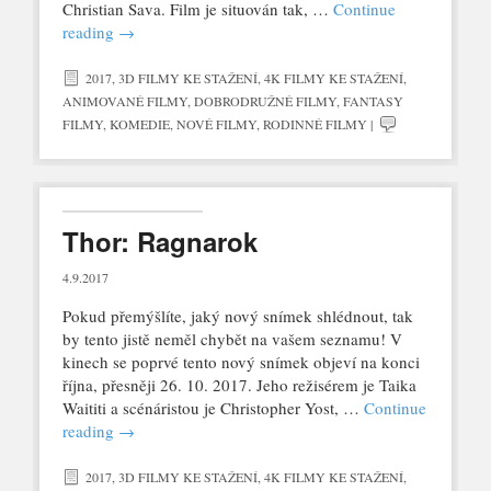
Christian Sava. Film je situován tak, …
Continue
reading
→
2017
,
3D FILMY KE STAŽENÍ
,
4K FILMY KE STAŽENÍ
,
ANIMOVANÉ FILMY
,
DOBRODRUŽNÉ FILMY
,
FANTASY
FILMY
,
KOMEDIE
,
NOVÉ FILMY
,
RODINNÉ FILMY
|
Thor: Ragnarok
4.9.2017
Pokud přemýšlíte, jaký nový snímek shlédnout, tak
by tento jistě neměl chybět na vašem seznamu! V
kinech se poprvé tento nový snímek objeví na konci
října, přesněji 26. 10. 2017. Jeho režisérem je Taika
Waititi a scénáristou je Christopher Yost, …
Continue
reading
→
2017
,
3D FILMY KE STAŽENÍ
,
4K FILMY KE STAŽENÍ
,