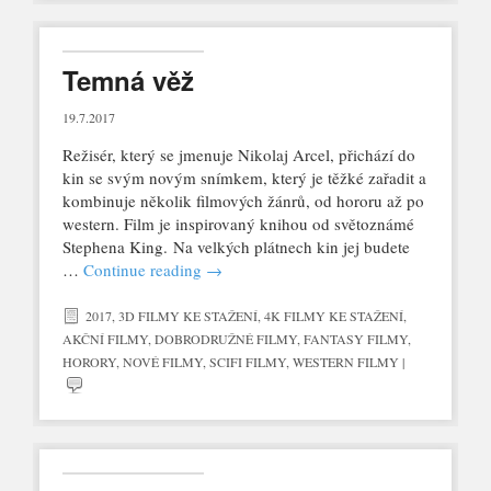
Temná věž
19.7.2017
Režisér, který se jmenuje Nikolaj Arcel, přichází do
kin se svým novým snímkem, který je těžké zařadit a
kombinuje několik filmových žánrů, od hororu až po
western. Film je inspirovaný knihou od světoznámé
Stephena King. Na velkých plátnech kin jej budete
…
Continue reading
→
2017
,
3D FILMY KE STAŽENÍ
,
4K FILMY KE STAŽENÍ
,
AKČNÍ FILMY
,
DOBRODRUŽNÉ FILMY
,
FANTASY FILMY
,
HORORY
,
NOVÉ FILMY
,
SCIFI FILMY
,
WESTERN FILMY
|