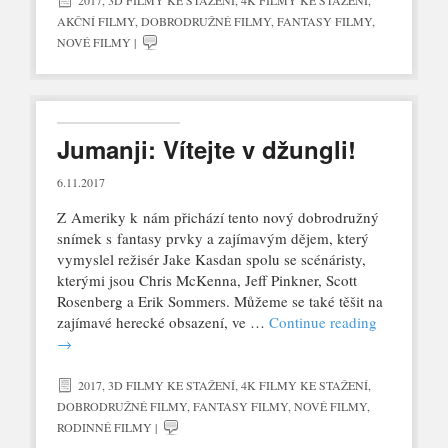
AKČNÍ FILMY
,
DOBRODRUŽNÉ FILMY
,
FANTASY FILMY
,
NOVÉ FILMY
|
Jumanji: Vítejte v džungli!
6.11.2017
Z Ameriky k nám přichází tento nový dobrodružný
snímek s fantasy prvky a zajímavým dějem, který
vymyslel režisér Jake Kasdan spolu se scénáristy,
kterými jsou Chris McKenna, Jeff Pinkner, Scott
Rosenberg a Erik Sommers. Můžeme se také těšit na
zajímavé herecké obsazení, ve …
Continue reading
→
2017
,
3D FILMY KE STAŽENÍ
,
4K FILMY KE STAŽENÍ
,
DOBRODRUŽNÉ FILMY
,
FANTASY FILMY
,
NOVÉ FILMY
,
RODINNÉ FILMY
|