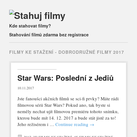
Main menu
Skip
Kde stahovat filmy?
to
Stahování filmů zdarma bez registrace
content
FILMY KE STAŽENÍ -
DOBRODRUŽNÉ FILMY 2017
Star Wars: Poslední z Jediů
10.11.2017
Jste fanoušci akčních filmů se sci-fi prvky? Máte rádi
filmovou sérii Star Wars? Pokud ano, tak byste si
neměly nechat ujít filmovou premiéru tohoto snímku,
kterou bude mít 14. 12. 2017 a bude stát jistě za to!
Jeho režisérem i …
Continue reading
→
2017
,
3D FILMY KE STAŽENÍ
,
4K FILMY KE STAŽENÍ
,