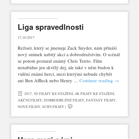
Liga spravedlnosti
17.10.2017
Režisér, který se jmenuje Zack Snyder, nám přináší
nový snímek nabitý akcí a dobrodružstvím. O scénář
se potom postaral známý Chris Terrio. Film
nenabídne jen skvělý dej, ale také v něm budou k
vidění známí herci, mezi kterými nebude chybět
ani Ben Affleck nebo Henry …
Continue reading
→
2017
,
3D FILMY KE STAŽENÍ
,
4K FILMY KE STAŽENÍ
,
AKČNÍ FILMY
,
DOBRODRUŽNÉ FILMY
,
FANTASY FILMY
,
NOVÉ FILMY
,
SCIFI FILMY
|