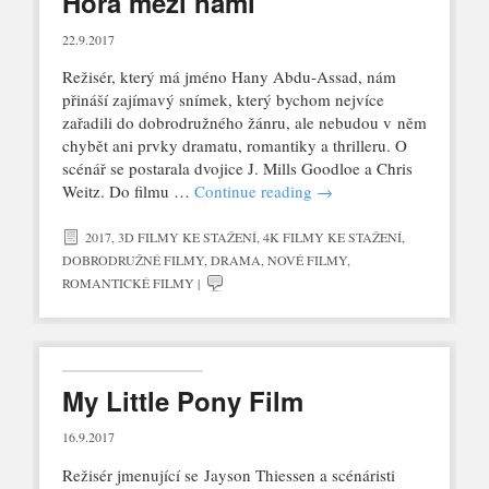
Hora mezi námi
22.9.2017
Režisér, který má jméno Hany Abdu-Assad, nám
přináší zajímavý snímek, který bychom nejvíce
zařadili do dobrodružného žánru, ale nebudou v něm
chybět ani prvky dramatu, romantiky a thrilleru. O
scénář se postarala dvojice J. Mills Goodloe a Chris
Weitz. Do filmu …
Continue reading
→
2017
,
3D FILMY KE STAŽENÍ
,
4K FILMY KE STAŽENÍ
,
DOBRODRUŽNÉ FILMY
,
DRAMA
,
NOVÉ FILMY
,
ROMANTICKÉ FILMY
|
My Little Pony Film
16.9.2017
Režisér jmenující se Jayson Thiessen a scénáristi