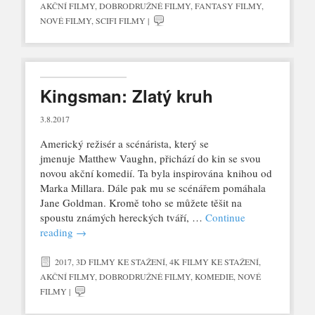
AKČNÍ FILMY
,
DOBRODRUŽNÉ FILMY
,
FANTASY FILMY
,
NOVÉ FILMY
,
SCIFI FILMY
|
Kingsman: Zlatý kruh
3.8.2017
Americký režisér a scénárista, který se
jmenuje Matthew Vaughn, přichází do kin se svou
novou akční komedií. Ta byla inspirována knihou od
Marka Millara. Dále pak mu se scénářem pomáhala
Jane Goldman. Kromě toho se můžete těšit na
spoustu známých hereckých tváří, …
Continue
reading
→
2017
,
3D FILMY KE STAŽENÍ
,
4K FILMY KE STAŽENÍ
,
AKČNÍ FILMY
,
DOBRODRUŽNÉ FILMY
,
KOMEDIE
,
NOVÉ
FILMY
|