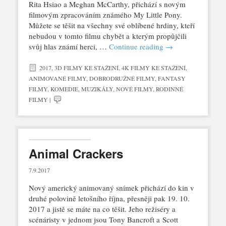
Rita Hsiao a Meghan McCarthy, přichází s novým
filmovým zpracováním známého My Little Pony.
Můžete se těšit na všechny své oblíbené hrdiny, kteří
nebudou v tomto filmu chybět a kterým propůjčili
svůj hlas známí herci, …
Continue reading
→
2017
,
3D FILMY KE STAŽENÍ
,
4K FILMY KE STAŽENÍ
,
ANIMOVANÉ FILMY
,
DOBRODRUŽNÉ FILMY
,
FANTASY
FILMY
,
KOMEDIE
,
MUZIKÁLY
,
NOVÉ FILMY
,
RODINNÉ
FILMY
|
Animal Crackers
7.9.2017
Nový americký animovaný snímek přichází do kin v
druhé polovině letošního října, přesněji pak 19. 10.
2017 a jistě se máte na co těšit. Jeho režiséry a
scénáristy v jednom jsou Tony Bancroft a Scott