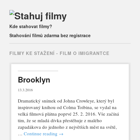
Main menu
Skip
Kde stahovat filmy?
to
Stahování filmů zdarma bez registrace
content
FILMY KE STAŽENÍ -
FILM O IMIGRANTCE
Brooklyn
13.3.2016
Dramatický snímek od Johna Crowleye, který byl
inspirovaný knihou od Colma Toibina, se vydal na
velká filmová plátna poprvé 25. 2. 2016. Vše začíná
tím, že se mladá dívka přestěhuje z malého
zapadákova do jednoho z největších měst na světě,
…
Continue reading
→