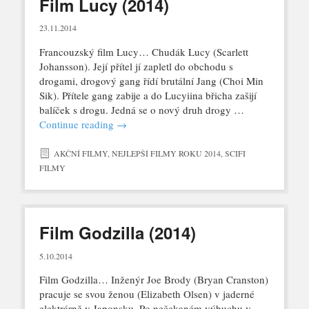
Film Lucy (2014)
23.11.2014
Francouzský film Lucy… Chudák Lucy (Scarlett
Johansson). Její přítel jí zapletl do obchodu s
drogami, drogový gang řídí brutální Jang (Choi Min
Sik). Přítele gang zabije a do Lucyiina břicha zašijí
balíček s drogu. Jedná se o nový druh drogy …
Continue reading
→
AKČNÍ FILMY
,
NEJLEPŠÍ FILMY ROKU 2014
,
SCIFI
FILMY
Film Godzilla (2014)
5.10.2014
Film Godzilla… Inženýr Joe Brody (Bryan Cranston)
pracuje se svou ženou (Elizabeth Olsen) v jaderné
elektrárně v Japonsku. Po nečekaném výbuchu v