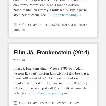
elektrárny zemře jeho žena a mnoho dalších
zaměstnanců elektrárny. Prohlášení vlády je jasné –
šlo o zemětřesení. Joe …
Continue reading
→
AKČNÍ FILMY
,
DOBRODRUŽNÉ FILMY
,
SCIFI FILMY
,
TRILLER
Film Já, Frankenstein (2014)
25.5.2014
Film Já, Frankenstein… V roce 1795 byl Adam
(Aaron Eckhart) stvořen jako živoucí tělo bez duše,
které sešil a elektrickými šoky oživil doktor
Frankenstein. Doktor Frankenstein byl zděšen svým
výtvorem, proto se pokusil těla zbavit. Adama ale
nelze jen tak …
Continue reading
→
AKČNÍ FILMY
,
FANTASY FILMY
,
SCIFI FILMY