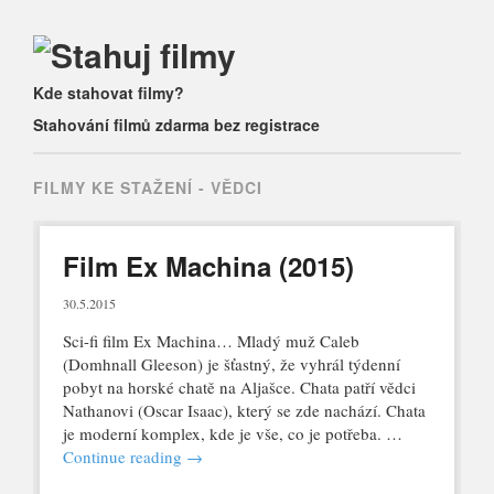
Main menu
Skip
Kde stahovat filmy?
to
Stahování filmů zdarma bez registrace
content
FILMY KE STAŽENÍ -
VĚDCI
Film Ex Machina (2015)
30.5.2015
Sci-fi film Ex Machina… Mladý muž Caleb
(Domhnall Gleeson) je šťastný, že vyhrál týdenní
pobyt na horské chatě na Aljašce. Chata patří vědci
Nathanovi (Oscar Isaac), který se zde nachází. Chata
je moderní komplex, kde je vše, co je potřeba. …
Continue reading
→