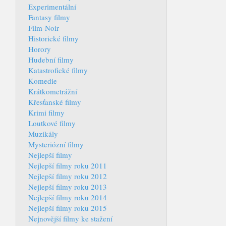
Experimentální
Fantasy filmy
Film-Noir
Historické filmy
Horory
Hudební filmy
Katastrofické filmy
Komedie
Krátkometrážní
Křesťanské filmy
Krimi filmy
Loutkové filmy
Muzikály
Mysteriózní filmy
Nejlepší filmy
Nejlepší filmy roku 2011
Nejlepší filmy roku 2012
Nejlepší filmy roku 2013
Nejlepší filmy roku 2014
Nejlepší filmy roku 2015
Nejnovější filmy ke stažení