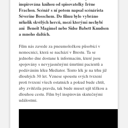
inspirována knihou od spisovatelky Irène
Frachon. Scénář s ní potom napsal scénárista
Séverine Bosschem. Do filmu bylo vybráno
několik skvělých herců, mezi kterými nechybí
ani Benoît Magimel nebo Sidse Babett Knudsen
a mnoho dalších.
Film nás zavede za pneumoložkou působící v
nemocnici, která se nachází v Brestu. Ta se
jednoho dne dostane k informacím, které jsou
spojovány s nevyjasněnými úmrtími pacientů a
podáváním léku Mediator. Tento lék je na trhu již
dlouhých 30 let. Vznese spoustu svých tvrzení
proti tvrzení všech ostatních a pokud bude chtít,
aby zvítězila pravda, tak bude muset ujít těžkou a
dlouhou cestu. Film byl inspirován skutečnými
událostmi.