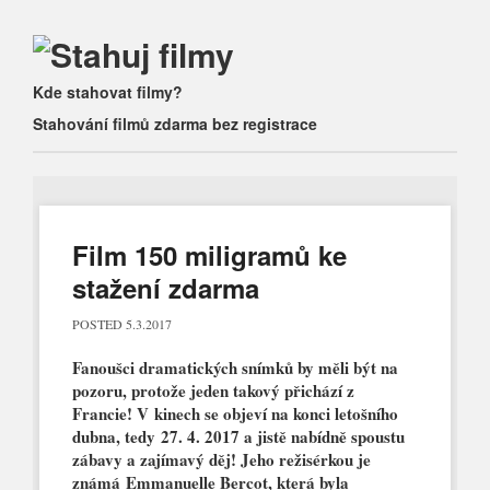
Main menu
Skip
Kde stahovat filmy?
to
Stahování filmů zdarma bez registrace
content
Film 150 miligramů ke
stažení zdarma
POSTED
5.3.2017
Fanoušci dramatických snímků by měli být na
pozoru, protože jeden takový přichází z
Francie! V kinech se objeví na konci letošního
dubna, tedy 27. 4. 2017 a jistě nabídně spoustu
zábavy a zajímavý děj! Jeho režisérkou je
známá Emmanuelle Bercot, která byla