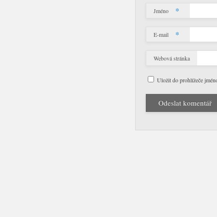
*
Jméno
*
E-mail
Webová stránka
Uložit do prohlížeče jmén