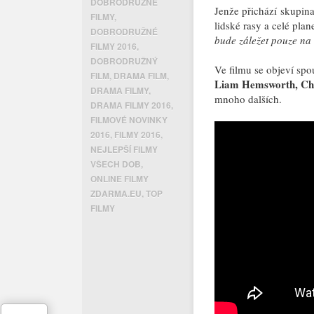
DOBRODRUŽNÉ
Jenže přichází skupina
FILMY
,
lidské rasy a celé pla
DOBRODRUŽNÉ
bude záležet pouze na 
FILMY 2016
,
DOBRODRUŽNÝ
Ve filmu se objeví sp
FILM
,
DRAMA FILM
,
Liam Hemsworth, Cha
DRAMA FILMY
,
mnoho dalších.
DRAMA FILMY 2016
,
FILMOVÉ NOVINKY
2016
,
FILMY 2016
,
NEJLEPŠÍ FILMY
VŠECH DOB
,
ONLINE FILMY
ZDARMA.EU
,
TOP
FILMY