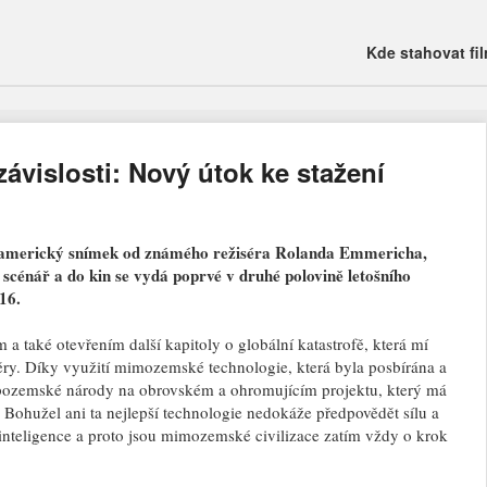
Main menu
Skip
Kde stahovat fi
to
content
ávislosti: Nový útok ke stažení
ý americký snímek od známého režiséra Rolanda Emmericha,
 scénář a do kin se vydá poprvé v druhé polovině letošního
16.
 a také otevřením další kapitoly o globální katastrofě, která mí
ěry. Díky využití mimozemské technologie, která byla posbírána a
 pozemské národy na obrovském a ohromujícím projektu, který má
Bohužel ani ta nejlepší technologie nedokáže předpovědět sílu a
teligence a proto jsou mimozemské civilizace zatím vždy o krok