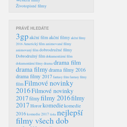
Životopisné filmy
PRÁVĚ HLEDÁTE
3gp
akční film
akční filmy
akční filmy
Americký film
animované filmy
2016
dobrodružné filmy
animovaný film
Dobrodružný film
dokumentární film
drama film
dokumentární filmy
drama
drama filmy
drama filmy 2016
drama filmy 2017
fantasy film
fantasy filmy
Filmové novinky
film
2016
Filmové novinky
filmy 2016
filmy
2017
filmy
2017
komedie
Horor
komedie
nejlepší
2016
komedie 2017
láska
filmy všech dob