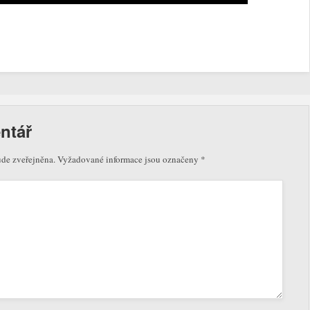
ntář
ude zveřejněna.
Vyžadované informace jsou označeny
*