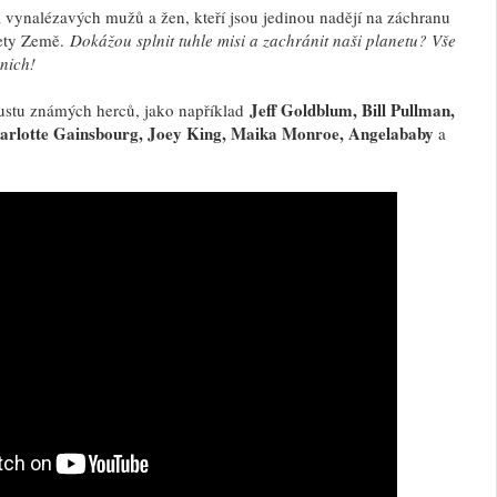
 vynalézavých mužů a žen, kteří jsou jedinou nadějí na záchranu
nety Země.
Dokážou splnit tuhle misi a zachránit naši planetu? Vše
nich!
Jeff Goldblum, Bill Pullman,
oustu známých herců, jako například
rlotte Gainsbourg, Joey King, Maika Monroe, Angelababy
a