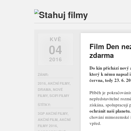
KVĚ
04
Film Den nez
zdarma
2016
Do kin přichází nov
který k němu napsal i
ŽÁNR:
června, tedy 23. 6. 20
2016
,
AKČNÍ FILMY
,
DRAMA
,
NOVÉ
Příběh je pokračováním
FILMY
,
SCIFI FILMY
nepředstavitelné rozm
získána, spolupracují
ŠTÍTKY:
ochránit naši planetu.
3GP AKČNÍ FILMY
,
chování mimozemské in
AKČNÍ FILM
,
AKČNÍ
vpřed.
FILMY 2016
,