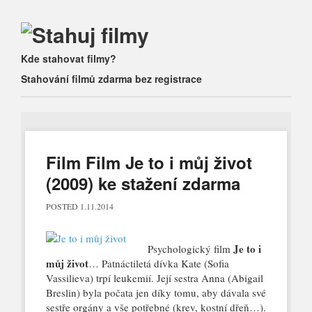
Main menu
Skip to content
Kde stahovat filmy?
Stahování filmů zdarma bez registrace
Film Film Je to i můj život
(2009) ke stažení zdarma
POSTED
1.11.2014
Je to i
Psychologický film
můj život
… Patnáctiletá dívka Kate (Sofia
Vassilieva) trpí leukemií. Její sestra Anna (Abigail
Breslin) byla počata jen díky tomu, aby dávala své
sestře orgány a vše potřebné (krev, kostní dřeň…).