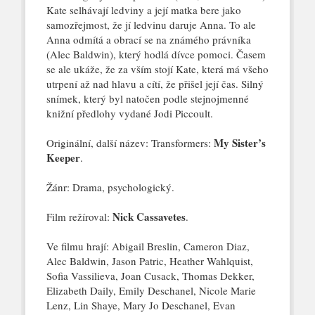
Kate selhávají ledviny a její matka bere jako
samozřejmost, že jí ledvinu daruje Anna. To ale
Anna odmítá a obrací se na známého právníka
(Alec Baldwin), který hodlá dívce pomoci. Časem
se ale ukáže, že za vším stojí Kate, která má všeho
utrpení až nad hlavu a cítí, že přišel její
čas. Silný
snímek, který byl natočen podle stejnojmenné
knižní předlohy vydané Jodi Piccoult.
My Sister’s
Originální, další název: Transformers:
Keeper
.
Žánr: Drama, psychologický.
Nick Cassavetes
Film režíroval:
.
Ve filmu hrají: Abigail Breslin, Cameron Diaz,
Alec Baldwin, Jason Patric, Heather Wahlquist,
Sofia Vassilieva, Joan Cusack, Thomas Dekker,
Elizabeth Daily, Emily Deschanel, Nicole Marie
Lenz, Lin Shaye, Mary Jo Deschanel, Evan