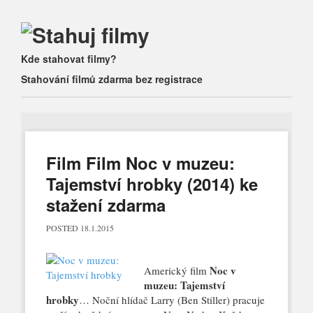
Main menu
Skip
Kde stahovat filmy?
to
Stahování filmů zdarma bez registrace
content
Film Film Noc v muzeu:
Tajemství hrobky (2014) ke
stažení zdarma
POSTED
18.1.2015
Noc v
Americký film
muzeu: Tajemství
hrobky
… Noční hlídač Larry (Ben Stiller) pracuje