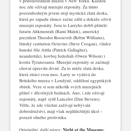
v přírodovědném muzeu v New Yorku. Každou
noc zde ožívají muzejní exponáty. Za tímto
pozoruhodným jevem stojí mystická zlatá deska,
která po západu slunce začne zářit a dokáže oživit
muzejní exponáty. Jsou to Larryho dobří přátelé:
faraón Ahkmenrah (Rami Malek), americký
prezident Theodor Roosevelt (Robin Williams),
římský
centurion Octavius (Steve Coogan), vládce
hunské říše Attila (Patrick Gallagher),
neandertálci, kovboj Jedediah (Owen Wilson) i
kostra Tyranosaura. Muzejní exponáty se začínají
chovat opravdu divně. Za to může zlatá deska,
která ztrácí svou moc. Larry se vydává do
Britského muzea v Londýně, oddělení egyptských
sbírek. Veze si sem několik svých muzejních
přátel v dřevěných bednách. Ano, i zde ožívají
exponáty, např. rytíř Lancelot (Dan Stevens).
Věřte, že zde všichni zažívají nebývalá
dobrodružství, mají však nejdůležitější úkol –
porazit silného protivníka.
Night at the Museum:
Originální, další název: