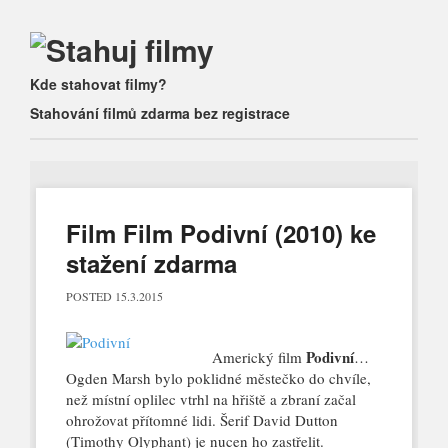
Main menu
Skip
Kde stahovat filmy?
to
Stahování filmů zdarma bez registrace
content
Film Film Podivní (2010) ke
stažení zdarma
POSTED
15.3.2015
Podivní
Americký film
…
Ogden Marsh bylo poklidné městečko do chvíle,
než místní oplilec vtrhl na hřiště a zbraní začal
ohrožovat přítomné lidi. Šerif David Dutton
(Timothy Olyphant) je nucen ho zastřelit.