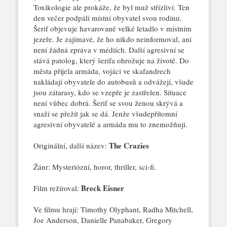
Toxikologie ale prokáže, že byl muž střízliví. Ten
den večer podpálí místní obyvatel svou rodinu.
Šerif objevuje havarované velké letadlo v místním
jezeře. Je zajímavé, že ho nikdo neinformoval, ani
není žádná zpráva v médiích. Další agresivní se
stává patolog, který šerifa
ohrožuje na životě. Do
města přijela armáda, vojáci ve skafandrech
nakládají obyvatele do autobusů a odvážejí, všude
jsou zátarasy, kdo se vzepře je zastřelen. Situace
není vůbec dobrá. Šerif se svou ženou skrývá a
snaží se přežít jak se dá. Jenže všudepřítomní
agresivní obyvatelé a armáda mu to znemožňují.
The Crazies
Originální, další název:
Žánr: Mysteriózní, horor, thriller, sci-fi.
Breck Eisner
Film režíroval:
Ve filmu hrají: Timothy Olyphant, Radha Mitchell,
Joe Anderson, Danielle Panabaker, Gregory