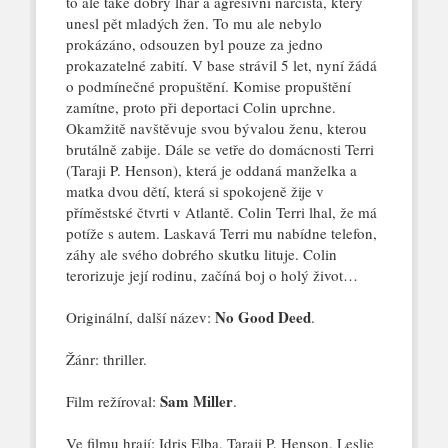
to ale také dobrý lhář a agresivní narcista, který
unesl pět mladých žen. To mu ale nebylo
prokázáno, odsouzen byl pouze za jedno
prokazatelné zabití. V base strávil 5 let, nyní žádá
o podmínečné propuštění. Komise propuštění
zamítne, proto při deportaci Colin uprchne.
Okamžitě navštěvuje svou bývalou ženu, kterou
brutálně zabije. Dále se vetře do domácnosti Terri
(Taraji P. Henson),
která je oddaná manželka a
matka dvou dětí, která si spokojeně žije v
příměstské čtvrti v Atlantě. Colin Terri lhal, že má
potíže s autem. Laskavá Terri mu nabídne telefon,
záhy ale svého dobrého skutku lituje. Colin
terorizuje její rodinu, začíná boj o holý život…
No Good Deed
Originální, další název:
.
Žánr: thriller.
Sam Miller
Film režíroval:
.
Ve filmu hrají: Idris Elba, Taraji P. Henson, Leslie