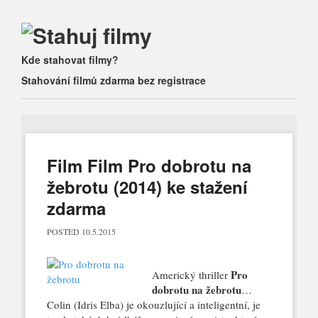
Main menu
Skip
Kde stahovat filmy?
to
Stahování filmů zdarma bez registrace
content
Film Film Pro dobrotu na
žebrotu (2014) ke stažení
zdarma
POSTED
10.5.2015
Pro
Americký thriller
dobrotu na žebrotu
…
Colin (Idris Elba) je okouzlující a inteligentní, je