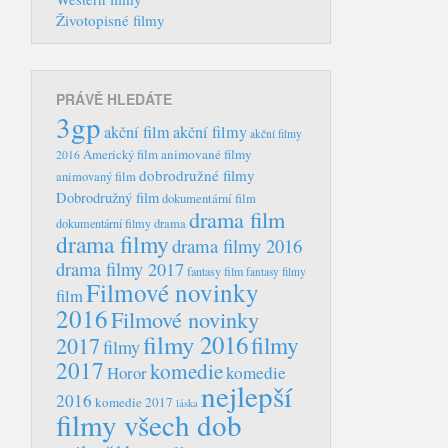
Životopisné filmy
PRÁVĚ HLEDÁTE
3gp
akční film
akční filmy
akční filmy
Americký film
animované filmy
2016
dobrodružné filmy
animovaný film
Dobrodružný film
dokumentární film
drama film
dokumentární filmy
drama
drama filmy
drama filmy 2016
drama filmy 2017
fantasy film
fantasy filmy
Filmové novinky
film
2016
Filmové novinky
filmy 2016
filmy
2017
filmy
2017
komedie
Horor
komedie
nejlepší
2016
komedie 2017
láska
filmy všech dob