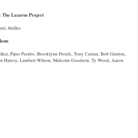
The Lazarus Project
v:
í, thriller.
lenn
Walker, Piper Perabo, Brooklynn Proulx, Tony Curran, Bob Gunton,
awn Hatosy, Lambert Wilson, Malcolm Goodwin, Ty Wood, Aaron