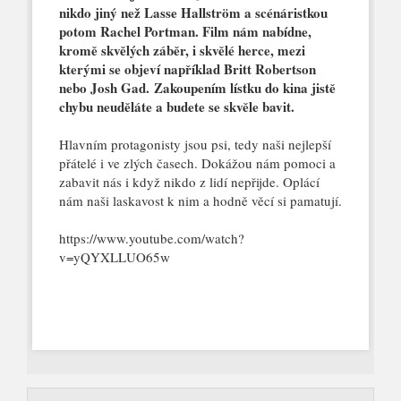
nikdo jiný než Lasse Hallström a scénáristkou
potom Rachel Portman. Film nám nabídne,
kromě skvělých záběr, i skvělé herce, mezi
kterými se objeví například Britt Robertson
nebo Josh Gad. Zakoupením lístku do kina jistě
chybu neuděláte a budete se skvěle bavit.
Hlavním protagonisty jsou psi, tedy naši nejlepší
přátelé i ve zlých časech. Dokážou nám pomoci a
zabavit nás i když nikdo z lidí nepřijde. Oplácí
nám naši laskavost k nim a hodně věcí si pamatují.
https://www.youtube.com/watch?
v=yQYXLLUO65w