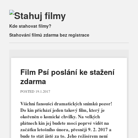
Main menu
Skip
Kde stahovat filmy?
to
Stahování filmů zdarma bez registrace
content
Film Psí poslání ke stažení
zdarma
POSTED
19.1.2017
Všichni fanoušci dramatických snímků pozor!
Do kin přichází jeden takový film, který je
okořeněn o komické chvilky. Na velkých
plátnech kin jej budete moci poprvé vidět na
začátku letošního února, přesněji 9. 2. 2017 a
bude to stát jistě za to. Jeho režisérem není