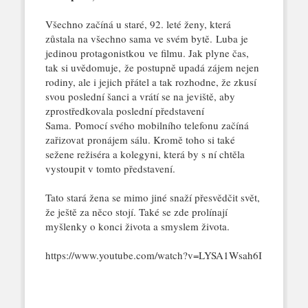
Všechno začíná u staré, 92. leté ženy, která
zůstala na všechno sama ve svém bytě. Luba je
jedinou protagonistkou ve filmu. Jak plyne čas,
tak si uvědomuje, že postupně upadá zájem nejen
rodiny, ale i jejich přátel a tak rozhodne, že zkusí
svou poslední šanci a vrátí se na jeviště, aby
zprostředkovala poslední představení
Sama. Pomocí svého mobilního telefonu začíná
zařizovat pronájem sálu. Kromě toho si také
sežene režiséra a kolegyni, která by s ní chtěla
vystoupit v tomto představení.
Tato stará žena se mimo jiné snaží přesvědčit svět,
že ještě za něco stojí. Také se zde prolínají
myšlenky o konci života a smyslem života.
https://www.youtube.com/watch?v=LYSA1Wsah6I