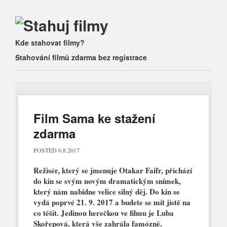
Main menu
Skip
Kde stahovat filmy?
to
Stahování filmů zdarma bez registrace
content
Film Sama ke stažení
zdarma
POSTED
6.8.2017
Režisér, který se jmenuje Otakar Faifr, přichází
do kin se svým novým dramatickým snímek,
který nám nabídne velice silný děj. Do kin se
vydá poprvé 21. 9. 2017 a budete se mít jistě na
co těšit. Jedinou herečkou ve filmu je Luba
Skořepová, která vše zahrála famózně.