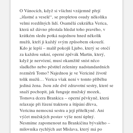
O Vánocích, když si všichni vzájemně přejí
„šťastné a veselé“, se propletou osudy několika
velmi rozdílných lidí. Osamělá cukrářka Verica,
která už dávno přestala hledat toho pravého, v
krátkém sledu potká najednou hned několik
mužů, kteří ji každý svým způsobem okouzlí.
Kdo je lepší – malíř pokojů Ljubo, který se otočí
za každou sukní, operní zpěvák Martin, který,
když je nervózní, musí okamžitě sníst něco
sladkého nebo pěstitel zeleniny nadstandardních
rozměrů Tomo? Najednou je ve Vericině životě
tolik mužů… Verica však není v tomto příběhu
jediná žena. Jsou zde dvě zdravotní sestry, které se
snaží pochopit, jak funguje mužský mozek,
Tomova dcera Brankica – operní pěvkyně, která
relaxuje při řízení traktoru a štípání dřeva,
Vericina nemocná sestra a její přítelkyně. Ani
výčet mužských postav výše není úplný.
Nesmíme zapomenout na Brankičina bývalého –
milovníka rychlých aut Mislava, který má po