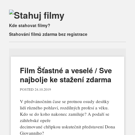
Main menu
Skip to content
Kde stahovat filmy?
Stahování filmů zdarma bez registrace
Film Šťastné a veselé / Sve
najbolje ke stažení zdarma
POSTED
24.10.2019
V předvánočním čase se protnou osudy desítky
lidí různého pohlaví, rozdílných profesí a věku.
Kdo se do koho nakonec zamiluje? A podaří se
záhřebské opeře
decimované chřipkou uskutečnit představení Dona
Giovanniho?