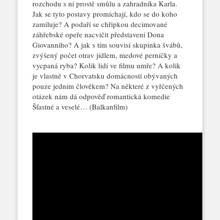
rozchodu s ní prostě smůlu a zahradníka Karla.
Jak se tyto postavy promíchají, kdo se do koho
zamiluje? A podaří se chřipkou decimované
záhřebské opeře nacvičit představení Dona
Giovanniho? A jak s tím souvisí skupinka švábů,
zvýšený počet otrav jídlem, medové perníčky a
vycpaná ryba? Kolik lidí ve filmu umře? A kolik
je vlastně v Chorvatsku domácností obývaných
pouze jedním člověkem? Na některé z vyřčených
otázek nám dá odpověď romantická komedie
Šťastné a veselé… (Balkanfilm)