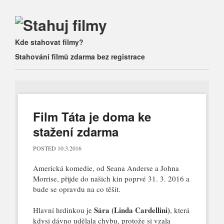
Main menu
Skip to content
Kde stahovat filmy?
Stahování filmů zdarma bez registrace
Film Táta je doma ke
stažení zdarma
POSTED
10.3.2016
Americká komedie, od Seana Anderse a Johna
Morrise, přijde do našich kin poprvé 31. 3. 2016 a
bude se opravdu na co těšit.
Sára (Linda Cardellini)
Hlavní hrdinkou je
, která
kdysi dávno udělala chybu, protože si vzala