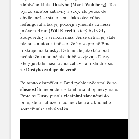
Dustyho (Mark Wahlberg)
zlobivého kluka
. Ten
byl ze začátku zábavný a sexy, ale pouze do
chvíle, než se stal otcem. Jako otec vůbec
nefungoval a tak jej později vyměnila za muže
Brad (Will Ferrell)
jménem
, který byl vždy
zodpovědný a seriózní muž. Jenže děti si jej stále
pletou s nudou a i přesto, že by se pro ně Brad
rozkrájel na kousky. Děti ho ale jako táto brát
nedokážou a po nějaké době se zjevuje Dusty,
který je stále mašinou na zábavu a rozhodne se,
Dustyho zadupe do země
že
.
Po tomto okamžiku si Brad rychle uvědomí, že ze
slušností
to nepůjde a v tomhle souboji nevyhraje.
vlastními zbraněmi
Proto se Dusty pustí s
do
boje, která bohužel moc neovládá a z klidného
válka
soupeření se stává
.