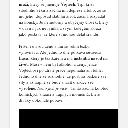
muži
Vojtěch
, který se jmenuje
. Trpí krizí
středního věku a začíná mít deprese z toho, že se
mu jeho, doposud stabilní život, začíná rozpadat
na kousky. Je nemotorný a obyčejný člověk, který
v davu nijak nevyniká a svým kolegům slouží
jako postava, ze které si mohou dělat srandu.
Přišel i o svou ženu s tím se velmi těžko
souseda
vyrovnává. Ale jednoho dne potkává
Laca
instantní návod na
, který je taxikářem a má
život
. Musí v něm být alkohol a ženy, jenže
Vojtěchovi po ztrátě práce nepomáhá ani tohle.
Jednoho dne se rozhodne, že posbírá veškeré své
srdce své
síly a až trapně se bude snažit o
vyvolené
.
Nebo jich je více?
Tímto začíná kolotoč
komických situací a trapných momentů, které
diváky dokonale pobaví.