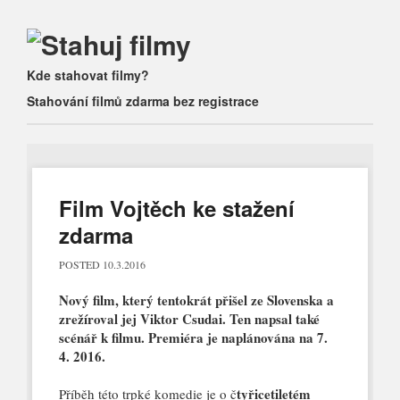
Main menu
Skip
Kde stahovat filmy?
to
Stahování filmů zdarma bez registrace
content
Film Vojtěch ke stažení
zdarma
POSTED
10.3.2016
Nový film, který tentokrát přišel ze Slovenska a
zrežíroval jej Viktor Csudai. Ten napsal také
scénář k filmu. Premiéra je naplánována na 7.
4. 2016.
tyřicetiletém
Příběh této trpké komedie je o č