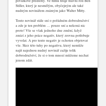
povídkové předlohy. Ve filmu hraje hlavní roli Ben
Stiller, který je nesmělým, obyčejným ale také
nudným novinářem známým jako Walter Mitty.
Tento novinář stále sní o pořádném dobrodružství
a zde je ten problém … pouze sní a nekoná nic
proto! Vše se však jednoho dne změní, když
zmizí z jeho práce negativ, který zrovna potřebuje
vyvolat. A pro tento negativ je ochoten objetovat
vše. Skrz této tuhy po negativu, který nemůže
najít najednou nudný novinář zažije tolik
dobrodružství, že si o tom mnozí můžeme nechat
jenom zdát.