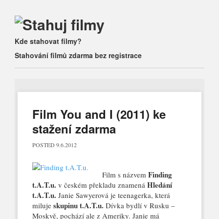
Main menu
Skip
Kde stahovat filmy?
to
Stahování filmů zdarma bez registrace
content
Film You and I (2011) ke
stažení zdarma
POSTED
9.6.2012
Finding
Film s názvem
t.A.T.u.
Hledání
v českém překladu znamená
t.A.T.u.
Janie Sawyerová je teenagerka, která
skupinu t.A.T.u.
miluje
Dívka bydlí v Rusku –
Moskvě, pochází ale z Ameriky. Janie má