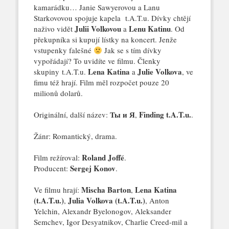
kamarádku… Janie Sawyerovou a Lanu
Starkovovou spojuje kapela t.A.T.u. Dívky chtějí
Julii Volkovou
Lenu Katinu
naživo vidět
a
. Od
překupníka si kupují lístky na koncert. Jenže
vstupenky falešné
Jak se s tím dívky
vypořádají? To uvidíte ve filmu. Členky
Lena Katina
Julie Volkova
skupiny t.A.T.u.
a
, ve
fimu též hrají. Film měl rozpočet pouze 20
milionů dolarů.
Ты и Я
Finding t.A.T.u.
Originální, další název:
,
.
Žánr: Romantický, drama.
Roland Joffé
Film režíroval:
.
Sergej Konov
Producent:
.
Mischa Barton
Lena Katina
Ve filmu hrají:
,
(t.A.T.u.)
Julia Volkova (t.A.T.u.)
,
, Anton
Yelchin, Alexandr Byelonogov, Aleksander
Semchev, Igor Desyatnikov, Charlie Creed-mil a