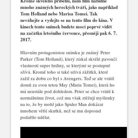
Kromě skvělého příběhu, nám film nabídne
mnoho známých hereckých tváří, jako například
Tom Holland nebo Marisa Tomei. Tak
neváhejte a vydejte se na tento film do kina. V
kinech tento snímek budete moci poprvé vidět
na začátku letošního července, přesněji pak 6. 7.
2017.
Hlavním protagonistou snímku je známý Peter
Parker (Tom Holland), který získal skvělé pavoučí
vlastnosti super hrdiny, se kterými se postupně
sžívá. Kromě toho si také užívá zážitků, které
zažil za dobu co byl s Avengers. Teď se ale vrátil
domů za svou tetou May (Maria Tomei), která ho
má neustále pod dohledem. Peter se chce vrátit k
normálnímu život, což mu však ztěžují myšlenky
na to, že by mohl jako Spider Man dokázat
mnohem větší skutků, než se mu doposud
podařilo udělat.